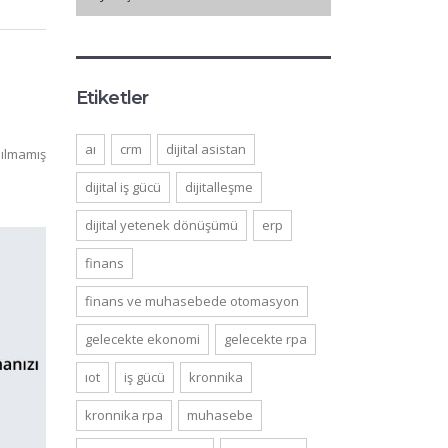
Etiketler
ai
crm
dijital asistan
ılmamış
dijital iş gücü
dijitalleşme
dijital yetenek dönüşümü
erp
finans
finans ve muhasebede otomasyon
gelecekte ekonomi
gelecekte rpa
iot
iş gücü
kronnika
kronnika rpa
muhasebe