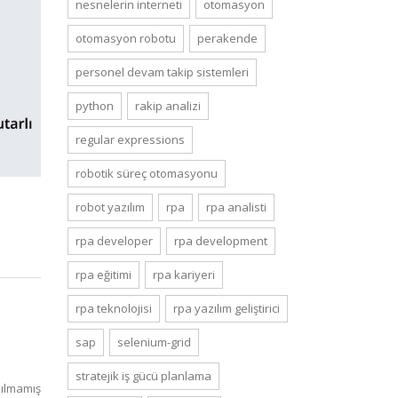
nesnelerin interneti
otomasyon
otomasyon robotu
perakende
personel devam takip sistemleri
python
rakip analizi
regular expressions
robotik süreç otomasyonu
robot yazılım
rpa
rpa analisti
rpa developer
rpa development
rpa eğitimi
rpa kariyeri
rpa teknolojisi
rpa yazılım geliştirici
sap
selenium-grid
stratejik i̇ş gücü planlama
ılmamış