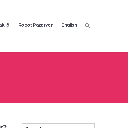
aklığı
Robot Pazaryeri
English
Search
ir?