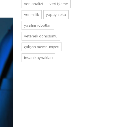
veri analizi
veri işleme
verimlilik
yapay zeka
yazılım robotları
yetenek dönüşümü
çalışan memnuniyeti
i̇nsan kaynakları