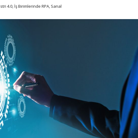
stri 4.0, İş Birimlerinde RPA, Sanal