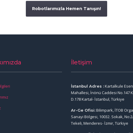
Robotlarımızla Hemen Tanışın!
kımızda
İletişim
lgileri
Kartalkule Ese
İstanbul Adres :
Mahallesi, İnönü Caddesi No.147 K
rımız
D.178 Kartal- İstanbul, Türkiye
z
Bilimpark, İTOB Org
Ar-Ge Ofisi:
Sanayi Bölgesi, 10032. Sokak, No:2
Tekeli, Menderes- İzmir, Türkiye