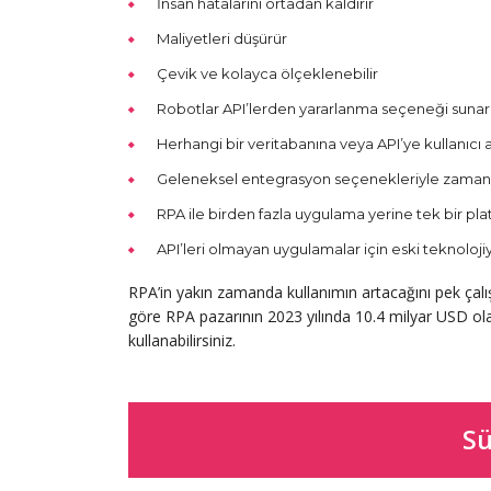
İnsan hatalarını ortadan kaldırır
Maliyetleri düşürür
Çevik ve kolayca ölçeklenebilir
Robotlar API’lerden yararlanma seçeneği sunar
Herhangi bir veritabanına veya API’ye kullanıc
Geleneksel entegrasyon seçenekleriyle zaman al
RPA ile birden fazla uygulama yerine tek bir pla
API’leri olmayan uygulamalar için eski teknolojiy
RPA’in yakın zamanda kullanımın artacağını pek çal
göre RPA pazarının 2023 yılında 10.4 milyar USD ola
kullanabilirsiniz.
Sü