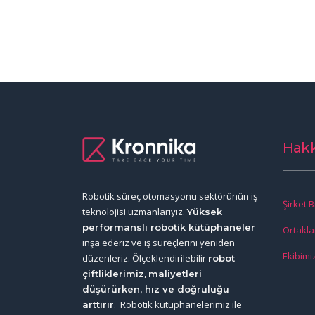
Hak
Robotik süreç otomasyonu sektörünün iş
Şirket Bi
teknolojisi uzmanlarıyız.
Yüksek
performanslı robotik kütüphaneler
Ortakla
inşa ederiz ve iş süreçlerini yeniden
Ekibimi
düzenleriz. Ölçeklendirilebilir
robot
,
çiftliklerimiz
maliyetleri
düşürürken, hız ve doğruluğu
. Robotik kütüphanelerimiz ile
arttırır