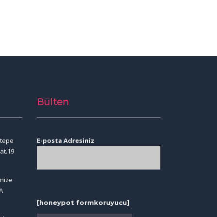
Bülten
ntepe
E-posta Adresiniz
at.19
anize
A
[honeypot formkoruyucu]