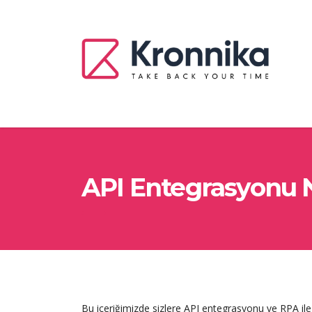
API Entegrasyonu 
Bu içeriğimizde sizlere API entegrasyonu ve RPA ile A