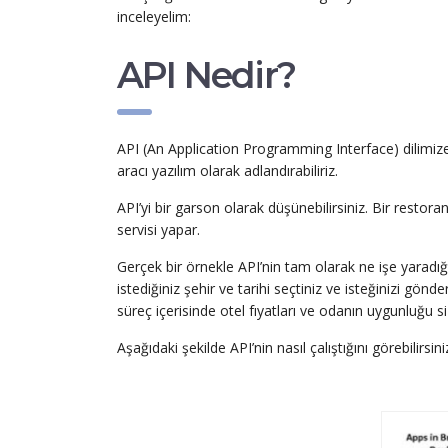
inceleyelim:
API Nedir?
API (An Application Programming Interface) dilimiz
aracı yazılım olarak adlandırabiliriz.
API’yi bir garson olarak düşünebilirsiniz. Bir restoran
servisi yapar.
Gerçek bir örnekle API’nin tam olarak ne işe yaradığ
istediğiniz şehir ve tarihi seçtiniz ve isteğinizi gön
süreç içerisinde otel fıyatları ve odanın uygunluğu si
Aşağıdaki şekilde API’nin nasıl çalıştığını görebilirsini