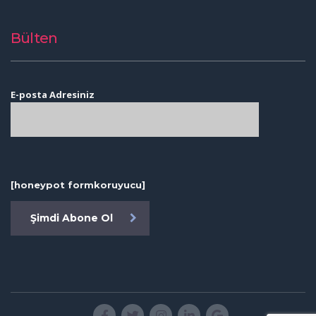
Bülten
E-posta Adresiniz
[honeypot formkoruyucu]
Şimdi Abone Ol