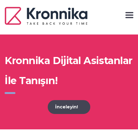
Kronnika Dijital Asistanlar
İle Tanışın!
İnceleyin!