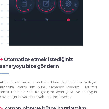
+
Otomatize etmek istediğiniz
senaryoyu bize gönderin
Aklınızda otomatize etmek istediğiniz ilk görevi bize yollayın.
Kronnika olarak biz buna “senaryo“ diyoruz… Müşteri
temsilcilerimiz sizinle bir görüşme ayarlayacak ve en uygun
çözüm için ihtiyaçlarınızı yakından inceleyecek.
>
Zaman planı ve bütçe hazırlayalım