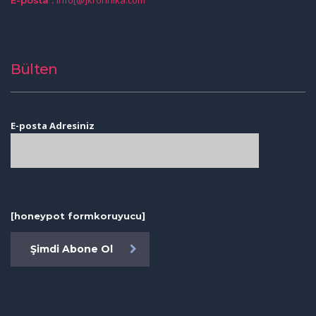
Bülten
E-posta Adresiniz
[honeypot formkoruyucu]
Şimdi Abone Ol