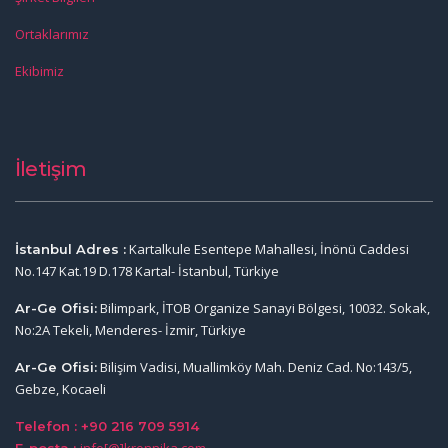
Ortaklarımız
Ekibimiz
İletişim
Kartalkule Esentepe Mahallesi, İnönü Caddesi
İstanbul Adres :
No.147 Kat.19 D.178 Kartal- İstanbul, Türkiye
Bilimpark, İTOB Organize Sanayi Bölgesi, 10032. Sokak,
Ar-Ge Ofisi:
No:2A Tekeli, Menderes- İzmir, Türkiye
Bilişim Vadisi, Muallimköy Mah. Deniz Cad. No:143/5,
Ar-Ge Ofisi:
Gebze, Kocaeli
Telefon : +90 216 709 5914
info[@]kronnika.com
E-posta :