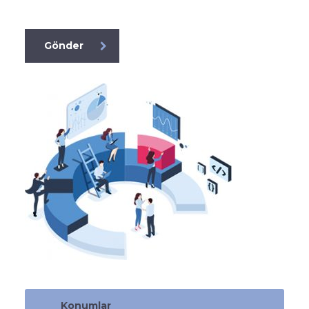
[honeypot formkoruyucu]
Gönder
Konumlar