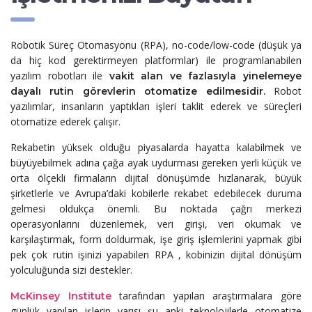
Robotik Süreç Otomasyonu (RPA),
no-code/low-code
(düşük ya
da hiç kod gerektirmeyen platformlar) ile programlanabilen
yazılım robotları ile
vakit alan ve fazlasıyla yinelemeye
Robot
dayalı rutin görevlerin otomatize edilmesidir.
yazılımlar,
insanların yaptıkları işleri taklit ederek ve süreçleri
otomatize ederek çalışır.
Rekabetin yüksek olduğu piyasalarda hayatta kalabilmek ve
büyüyebilmek adına çağa ayak uydurması gereken yerli küçük ve
orta ölçekli firmaların
dijital dönüşümde
hızlanarak, büyük
şirketlerle ve Avrupa’daki kobilerle rekabet edebilecek duruma
gelmesi oldukça önemli. Bu noktada çağrı merkezi
operasyonlarını düzenlemek, veri girişi, veri okumak ve
karşılaştırmak, form doldurmak, işe giriş işlemlerini yapmak gibi
pek çok rutin işinizi yapabilen RPA , kobinizin dijital dönüşüm
yolculuğunda sizi destekler.
tarafından yapılan araştırmalara göre
McKinsey Institute
günlük yapılan işlerin yarısı şu anki teknolojilerle otomatize