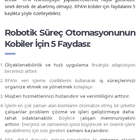
sınırlı dersek de abartmış olmayız.
RPA’in kobiler için faydalarını 5
başlıkta şöyle özetleyebiliriz.
Robotik Süreç Otomasyonunun
Kobiler İçin 5 Faydası:
fırsatıyla adaptasyon
Ölçeklenebilirlik ve hızlı uygulama
becerinizi arttırır.
RPA’in veri işleme özelliklerini kullanarak
iş süreçlerinizi
kolaylaşır.
organize etmek ve yönetmek
Müşteri hizmetlerinizi hızlandırır ve verimliliğini arttırır.
İşlerin en çok zaman alan kısımlarını otomatize etmiş bir şirkette
çalışanlar problem çözme ve işleri geliştirmeye daha
Böylece ç
rahat odaklanabilir.
alışan memnuniyetini
Enerjinizi ve zamanınızı işinizi büyütecek en önemli işlere
arttırır.
ayırabilmeniz için size gereken
zamanı kazandırır.
RPA, dijital dünyada gelişen teknolojiler ile
entegre olarak