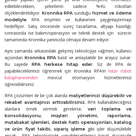
edilebilecekken,
şirketlerin sadece %4’ü robotları
ölçeklendirebiliyor.
sunduğu
Kronnika RPA
hizmet ve ödeme
RPA erişimini ve kullanımını yaygınlaştırmayı
modeliyle
hedefliyor.
Satış öncesinde süreç tasarlama, altyapı hazırlığı;
sonrasında ise bakım/operasyon ve teknik destek için sürecin
tamamında Kronnika yanınızda olmaya devam ediyor.
Aynı zamanda arkasındaki gelişmiş teknolojiye rağmen, kullanıcı
açısından
basit ve anlaşılabilir bir arayüz sunar
.
Kronnika RPA
Bu sayede
Siz de RPA ile
RPA herkese hitap eder.
yapabileceklerinizi öğrenmek için Kronnika RPA’in
hazır robot
kütüphanesinden
mevcut otomasyon hizmetlerimizi
öğrenebilirsiniz.
RPA çözümleri ile bir çok alanda
maliyetlerinizi düşürebilir ve
RPA kullanabileceğiniz
rekabet avantajınızı arttırabilirsiniz.
alanlara örnek vermek gerekirse;
veri toplama ve
konsolidasyonu, müşteri yönetimi, raporlama,
mutabakat işlemleri, destek hattı operasyonları, katalog
gibi işler düşünülebilir
ve ürün fiyat takibi, sipariş işleme
ancak RPA teknolojisiyle yapabilecekleriniz hayal gücünüzle