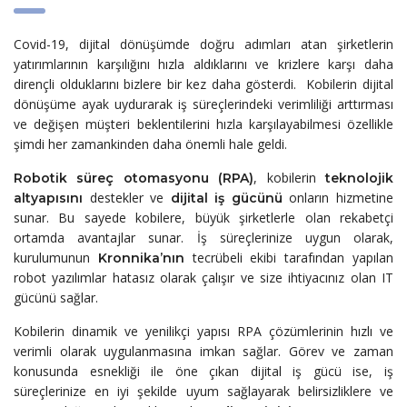
Covid-19, dijital dönüşümde doğru adımları atan şirketlerin
yatırımlarının karşılığını hızla aldıklarını ve krizlere karşı daha
dirençli olduklarını bizlere bir kez daha gösterdi. Kobilerin dijital
dönüşüme ayak uydurarak
iş süreçlerindeki verimliliği arttırması
ve değişen müşteri beklentilerini hızla karşılayabilmesi özellikle
şimdi
her zamankinden daha önemli hale geldi.
, kobilerin
Robotik süreç otomasyonu (RPA)
teknolojik
destekler ve
onların hizmetine
altyapısını
dijital iş gücünü
sunar. Bu sayede kobilere, büyük şirketlerle olan rekabetçi
ortamda avantajlar sunar. İş süreçlerinize uygun olarak,
kurulumunun
tecrübeli ekibi tarafından yapılan
Kronnika
’nın
robot yazılımlar hatasız olarak çalışır ve size ihtiyacınız olan IT
gücünü sağlar.
Kobilerin
dinamik ve yenilikçi
yapısı
RPA çözümlerinin
hızlı ve
verimli olarak uygulanmasına imkan sağlar. Görev ve zaman
konusunda esnekliği ile öne çıkan dijital iş gücü ise, iş
süreçlerinize en iyi şekilde uyum sağlayarak belirsizliklere ve