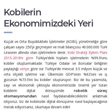
Kobilerin
Ekonomimizdeki Yeri
Küçük ve Orta Büyüklükteki İşletmeler (KOBİ), yönetmeliğe göre
çalışan sayısı 250’yi geçmeyen ve mali bilançosu 40.000.000 Türk
Lirasının altında olan işletmelere denir.
Kobi Strateji Eylem Planı
2015-2018’e göre
Türkiye’deki toplam işletmelerin %99.9’unu
kobiler oluşturmaktadır. Türkiye Odalar ve Borsalar birliğinin
paylaştığı
veriye
göre ise Türkiye’de mevcut 3.5 milyon küçük ve
orta ölçekli işletme var. Ülkemizin GDP’sinin %62’sini ve iş
gücünün %73.5’ini bu kobiler oluşturuyor. Biz de bu yazımızla,
sayı ve ekonomik çıktısıyla ekonomimizde önemli yer tutan
kobilerin dijital dönüşümde
robotik süreç
nasıl faydalanabileceklerini anlatmak
otomasyonundan
istiyoruz. Siz de kobinizde dijital dönüşüme nasıl başlayacağınızı
merak ediyorsanız, okumaya devam edin!