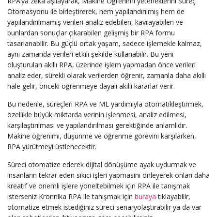
RPA’ya zeka aşılayarak, Makine Öğrenimi yeteneklerini Süreç
Otomasyonu ile birleştirerek, hem yapılandırılmış hem de
yapılandırılmamış verileri analiz edebilen, kavrayabilen ve
bunlardan sonuçlar çıkarabilen gelişmiş bir RPA formu
tasarlanabilir. Bu güçlü ortak yaşam, sadece işlemekle kalmaz,
aynı zamanda verileri etkili şekilde kullanabilir. Bu yeni
oluşturulan akıllı RPA, üzerinde işlem yapmadan önce verileri
analiz eder, sürekli olarak verilerden öğrenir, zamanla daha akıllı
hale gelir, önceki öğrenmeye dayalı akıllı kararlar verir.
Bu nedenle, süreçleri RPA ve ML yardımıyla otomatikleştirmek,
özellikle büyük miktarda verinin işlenmesi, analiz edilmesi,
karşılaştırılması ve yapılandırılması gerektiğinde anlamlıdır.
Makine öğrenimi, düşünme ve öğrenme görevini karşılarken,
RPA yürütmeyi üstlenecektir.
Süreci otomatize ederek dijital dönüşüme ayak uydurmak ve
insanların tekrar eden sıkıcı işleri yapmasını önleyerek onları daha
kreatif ve önemli işlere yöneltebilmek için RPA ile tanışmak
isterseniz Kronnika RPA ile tanışmak için
buraya
tıklayabilir,
otomatize etmek istediğiniz süreci senaryolaştırabilir ya da var