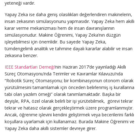
yeteneği vardır.
Yapay Zeka ise daha geniş olasılıkları değerlendiren makinelerin,
insan zekasının simülasyonunu yapmasıdır. Yapay Zeka hem akıllı
karar verme mekanizması hem de insan davranışlarının
simülasyonudur. Makine Öğrenimi, Yapay Zeka’nın düzgün
işleyebilmesi için önemlidir. Bu sayede Yapay Zeka,
tümdengelimli analitik ve tahmine dayalı kararlar alabilir ve insan
zekasına benzer.
IEEE Standartları Derneği
’nin Haziran 2017’de yayınladığı Akıllı
Süreç Otomasyonu’nda Terimler ve Kavramlar Kılavuzu’nda
“Robotik Süreç Otomasyonu; bir kombinasyonun otonom olarak
yürütülmesini tamamlamak için önceden belirlenmiş iş kurallarına
tabi olan yazılım örneği” olarak tanımlamaktadır. Başka bir
deyişle, RPA, özel olarak belirli bir işi yürütebilmek, görevi tekrar
tekrar ve hatasız olarak gerçekleştirmek üzere programlanmıştır.
Ancak, öğrenme işlevini kendini geliştirmek veya becerilerini farklı
koşullara uyarlamak için kullanamaz. Burada Makine Öğrenimi ve
Yapay Zeka daha akıllı sistemler devreye girer.