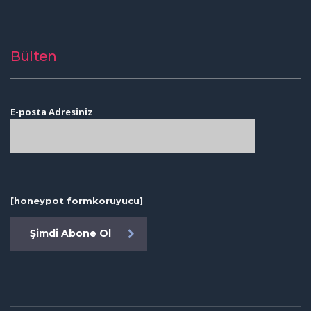
Bülten
E-posta Adresiniz
[honeypot formkoruyucu]
Şimdi Abone Ol