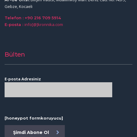
Gebze, Kocaeli
Telefon : +90 216 709 5914
info[@]kronnika.com
E-posta :
Bülten
E-posta Adresiniz
[honeypot formkoruyucu]
Şimdi Abone Ol