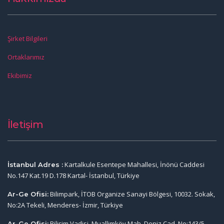
Şirket Bilgileri
Ortaklarımız
Ekibimiz
İletişim
Kartalkule Esentepe Mahallesi, İnönü Caddesi
İstanbul Adres :
No.147 Kat.19 D.178 Kartal- İstanbul, Türkiye
Bilimpark, İTOB Organize Sanayi Bölgesi, 10032. Sokak,
Ar-Ge Ofisi:
No:2A Tekeli, Menderes- İzmir, Türkiye
Bilişim Vadisi, Muallimköy Mah. Deniz Cad. No:143/5,
Ar-Ge Ofisi: