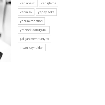
veri analizi
veri işleme
verimlilik
yapay zeka
yazılım robotları
yetenek dönüşümü
çalışan memnuniyeti
i̇nsan kaynakları