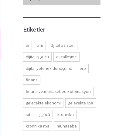
Etiketler
ai
crm
dijital asistan
dijital iş gücü
dijitalleşme
dijital yetenek dönüşümü
erp
finans
finans ve muhasebede otomasyon
gelecekte ekonomi
gelecekte rpa
iot
iş gücü
kronnika
kronnika rpa
muhasebe