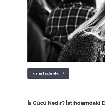
daha fazla oku
İş Gücü Nedir? İstihdamdaki D