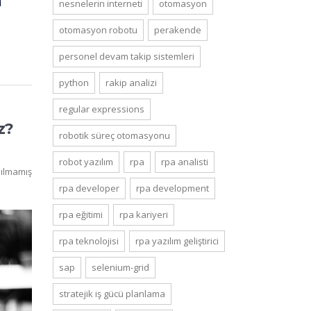
nesnelerin interneti
otomasyon
otomasyon robotu
perakende
personel devam takip sistemleri
python
rakip analizi
regular expressions
z?
robotik süreç otomasyonu
robot yazılım
rpa
rpa analisti
ılmamış
rpa developer
rpa development
rpa eğitimi
rpa kariyeri
rpa teknolojisi
rpa yazılım geliştirici
sap
selenium-grid
stratejik i̇ş gücü planlama