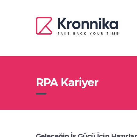
RPA Kariyer
Geleceğin İş Gücü İçin Hazırl