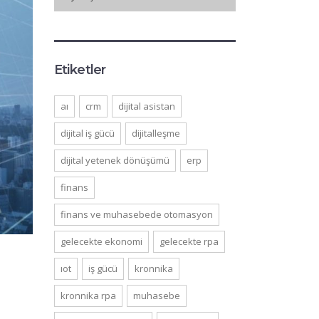
Etiketler
ai
crm
dijital asistan
dijital iş gücü
dijitalleşme
dijital yetenek dönüşümü
erp
finans
finans ve muhasebede otomasyon
gelecekte ekonomi
gelecekte rpa
iot
iş gücü
kronnika
kronnika rpa
muhasebe