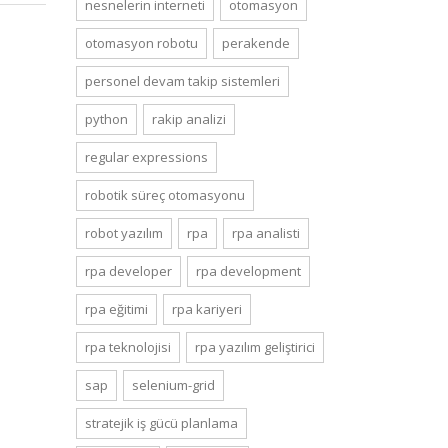
nesnelerin interneti
otomasyon
otomasyon robotu
perakende
personel devam takip sistemleri
python
rakip analizi
regular expressions
robotik süreç otomasyonu
robot yazılım
rpa
rpa analisti
rpa developer
rpa development
rpa eğitimi
rpa kariyeri
rpa teknolojisi
rpa yazılım geliştirici
sap
selenium-grid
stratejik i̇ş gücü planlama