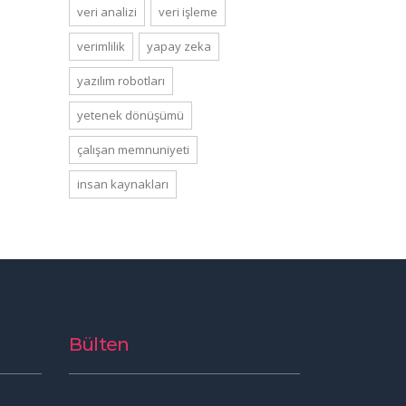
veri analizi
veri işleme
verimlilik
yapay zeka
yazılım robotları
yetenek dönüşümü
çalışan memnuniyeti
i̇nsan kaynakları
Bülten