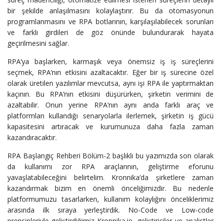
bir şekilde anlaşılmasını kolaylaştırır. Bu da otomasyonun
programlanmasını ve RPA botlarının, karşılaşılabilecek sorunları
ve farklı girdileri de göz önünde bulundurarak hayata
geçirilmesini sağlar.
RPA’ya başlarken, karmaşık veya önemsiz iş iş süreçlerini
seçmek, RPA’nın etkisini azaltacaktır. Eğer bir iş sürecine özel
olarak üretilen yazılımlar mevcutsa, aynı işi RPA ile yaptırmaktan
kaçının. Bu RPA’nın etkisini düşürürken, şirketin verimini de
azaltabilir. Onun yerine RPA’nın aynı anda farklı araç ve
platformları kullandığı senaryolarla ilerlemek, şirketin iş gücü
kapasitesini artıracak ve kurumunuza daha fazla zaman
kazandıracaktır.
RPA Başlangıç Rehberi Bölüm-2 başlıklı bu yazımızda son olarak
da kullanımı zor RPA araçlarının, geliştirme eforunu
yavaşlatabileceğini belirtelim. Kronnika’da şirketlere zaman
kazandırmak bizim en önemli önceliğimizdir. Bu nedenle
platformumuzu tasarlarken, kullanım kolaylığını önceliklerimiz
arasında ilk sıraya yerleştirdik. No-Code ve Low-code
prensipleriyle geliştirdiğimiz Kronnika.io, geliştiriciler ve analistler