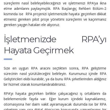
süreçlerini nasıl belirleyebileceğinizi ve işletmenizi RPA’ya ikna
etme adımlarını paylaşmıştık. RPA Başlangıç Rehberi Bölüm-2
kısmında ise RPA projenizi işletmenizde hayata geçirirken dikkat
etmeniz gereken pilot proje yönetimi süreçlerini ve kaçınmanız
gereken yaygın hataları ele alıyoruz.
İşletmenizde RPA’yı
Hayata Geçirmek
Size en uygun RPA aracını seçtikten sonra, RPA geliştirme
sürecinin nasıl yürütüleceğini belirleyin. Kurumunuz içinde RPA
Geliştiricileri ekibi kurabilir, ya da bunu RPA şirketlerinden aldığınız
bir hizmet olarak konumlandırabilirsiniz.
RPA’yı hayata geçirirken birlikte çalışacağınız iş ortaklarını da
belirlemenizde fayda var. Eğer kurum içindeki kaynaklarınız,
otomasyona her daim vakit ayıramayacak durumda ise bir RPA
şirketinin yanı sıra dijital dönüşüm konusunda uzmanlaşmış bir