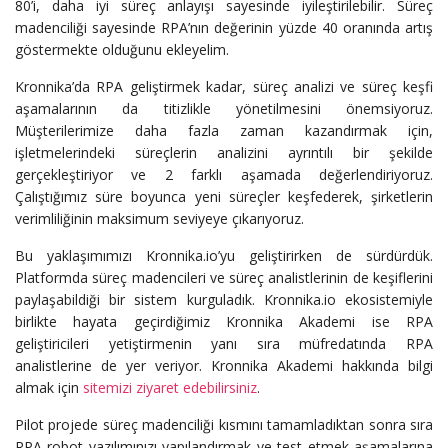
80’i, daha iyi süreç anlayışı sayesinde iyileştirilebilir. Süreç
madenciliği sayesinde RPA’nın değerinin yüzde 40 oranında artış
göstermekte olduğunu ekleyelim.
Kronnika’da RPA geliştirmek kadar, süreç analizi ve süreç keşfi
aşamalarının da titizlikle yönetilmesini önemsiyoruz.
Müşterilerimize daha fazla zaman kazandırmak için,
işletmelerindeki süreçlerin analizini ayrıntılı bir şekilde
gerçekleştiriyor ve 2 farklı aşamada değerlendiriyoruz.
Çalıştığımız süre boyunca yeni süreçler keşfederek, şirketlerin
verimliliğinin maksimum seviyeye çıkarıyoruz.
Bu yaklaşımımızı Kronnika.io’yu geliştirirken de sürdürdük.
Platformda süreç madencileri ve süreç analistlerinin de keşiflerini
paylaşabildiği bir sistem kurguladık. Kronnika.io ekosistemiyle
birlikte hayata geçirdiğimiz Kronnika Akademi ise RPA
geliştiricileri yetiştirmenin yanı sıra müfredatında RPA
analistlerine de yer veriyor. Kronnika Akademi hakkında bilgi
almak için
sitemizi ziyaret edebilirsiniz
.
Pilot projede süreç madenciliği kısmını tamamladıktan sonra sıra
RPA robot yazılımınızı yapılandırmak ve test etmek aşamalarına