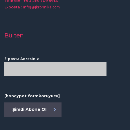
Telefon : +90 216 709 5914
info[@]kronnika.com
E-posta :
Bülten
E-posta Adresiniz
[honeypot formkoruyucu]
Şimdi Abone Ol