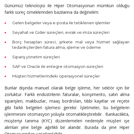
Günümüz teknolojisi ile Hiper Otomasyonun mümkün olduğu
farklı süreç örneklerinden bazılarına da değinelim:
Gelen belgeler veya e-posta ile tetiklenen işlemler
Seyahat ve Gider süreçleri, evrak ve imza süreçleri
Borç hesapları süreci, şirkete mal veya hizmet sağlayan
tedarikçilerden fatura alma, işleme ve ödeme
Sipariş yönetim süreçleri
SAP ve Oracle ile entegre otomasyon süreçleri
Müşteri hizmetlerindeki operasyonel süreçler
Bunlar dışında manuel olarak belge işleme, her sektör için bir
zorluktur. Farklı endüstrilerin faturalar, konşimento, satın alma
siparişleri, makbuzlar, maaş bordroları, tıbbi kayıtlar ve reçete
gibi farklı belgeleri işlemesi gerekir. İşletmeler, bu belgelerin
işlenmesini otomasyon yoluyla otomatikleştirebilir. Bankacılıkta,
müşteriyi tanıma (KYC) düzenlemeleri nedeniyle müşteri işe
alımları yine belge ağırlıklı bir alandır. Burada da yine Hiper
Otomasyondan yararlanılabilir.