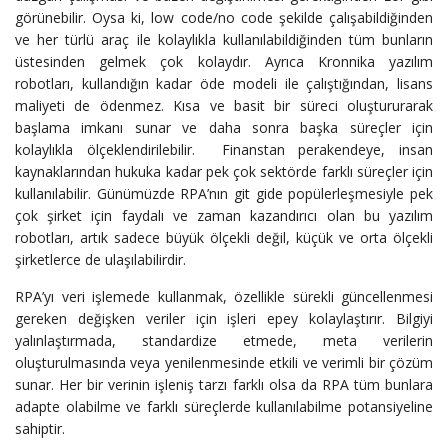
görünebilir. Oysa ki, low code/no code şekilde çalışabildiğinden
ve her türlü araç ile kolaylıkla kullanılabildiğinden tüm bunların
üstesinden gelmek çok kolaydır. Ayrıca Kronnika yazılım
robotları, kullandığın kadar öde modeli ile çalıştığından, lisans
maliyeti de ödenmez. Kısa ve basit bir süreci oluştururarak
başlama imkanı sunar ve daha sonra başka süreçler için
kolaylıkla ölçeklendirilebilir. Finanstan perakendeye, insan
kaynaklarından hukuka kadar pek çok sektörde farklı süreçler için
kullanılabilir. Günümüzde RPA’nın git gide popülerleşmesiyle pek
çok şirket için faydalı ve zaman kazandırıcı olan bu yazılım
robotları, artık sadece büyük ölçekli değil, küçük ve orta ölçekli
şirketlerce de ulaşılabilirdir.
RPA’yı veri işlemede kullanmak, özellikle sürekli güncellenmesi
gereken değişken veriler için işleri epey kolaylaştırır. Bilgiyi
yalınlaştırmada, standardize etmede, meta verilerin
oluşturulmasında veya yenilenmesinde etkili ve verimli bir çözüm
sunar. Her bir verinin işleniş tarzı farklı olsa da RPA tüm bunlara
adapte olabilme ve farklı süreçlerde kullanılabilme potansiyeline
sahiptir.