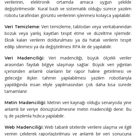
verilerinin, elektronik ortamda amaca uygun şekilde
değiştirilmesidir. Kural bazlı ve sistematik olduğu sürece yazılım
robotu tarafından görüntü verilerinin işlenmesi kolayca yapılabilir.
Veri temizleme, tablodan veya veritabanından
Veri Temizleme:
bozuk veya yanlış kayıtları tespit etme ve düzeltme işlemidir.
Eksik kalan verilerin doldurulması ya da hatalı verilerin tespit
edilip silinmesi ya da değiştirilmesi RPA ile de yapılabilir.
Veri madenciliği, büyük ölçekli veriler
Veri Madenciliği:
arasından faydalı bilgiye ulaşmayı sağlar. Büyük veri yığınları
içerisinden anlamlı olanların bir rapor haline getirilmesi ve
geleceğe ilişkin tahmin yapılabilmesi yazılım robotlarıyla
yapıldığında insan eliyle yapılmasından çok daha kısa sürede
tamamlanır.
Metnin veri kaynağı olduğu senaryoda yine
Metin Madenciliği:
anlamlı bir veriye dönüştürülmesine metin madenciliği denir. Bu
iş de yazılımla hızlıca yapılabilir.
Web tabanlı sitelerde verilere ulaşma ve ilgili
Web Madenciliği:
verinin çekilerek raporlaştırılması ve anlamlı bir veri sonucuna