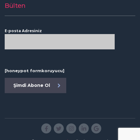
Bülten
E-posta Adresiniz
[honeypot formkoruyucu]
Şimdi Abone Ol