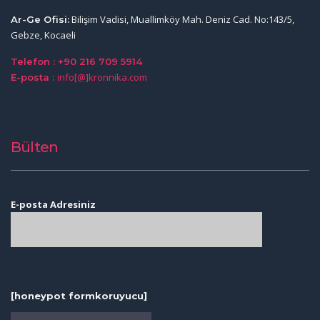
Bilişim Vadisi, Muallimköy Mah. Deniz Cad. No:143/5,
Ar-Ge Ofisi:
Gebze, Kocaeli
Telefon : +90 216 709 5914
info[@]kronnika.com
E-posta :
Bülten
E-posta Adresiniz
[honeypot formkoruyucu]