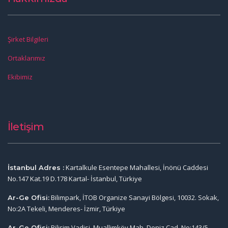
Şirket Bilgileri
Ortaklarımız
Ekibimiz
İletişim
Kartalkule Esentepe Mahallesi, İnönü Caddesi
İstanbul Adres :
No.147 Kat.19 D.178 Kartal- İstanbul, Türkiye
Bilimpark, İTOB Organize Sanayi Bölgesi, 10032. Sokak,
Ar-Ge Ofisi:
No:2A Tekeli, Menderes- İzmir, Türkiye
Bilişim Vadisi, Muallimköy Mah. Deniz Cad. No:143/5,
Ar-Ge Ofisi: