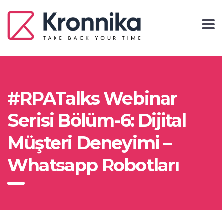
#RPATalks Webinar
Serisi Bölüm-6: Dijital
Müşteri Deneyimi –
Whatsapp Robotları