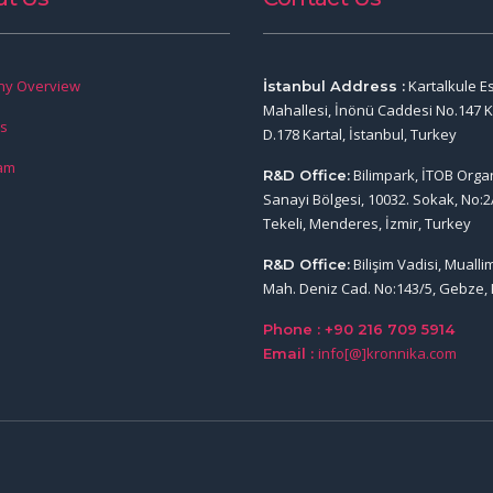
y Overview
Kartalkule E
İstanbul Address :
Mahallesi, İnönü Caddesi No.147 K
rs
D.178 Kartal, İstanbul, Turkey
am
Bilimpark, İTOB Orga
R&D Office:
Sanayi Bölgesi, 10032. Sokak, No:2
Tekeli, Menderes, İzmir, Turkey
Bilişim Vadisi, Muall
R&D Office:
Mah. Deniz Cad. No:143/5, Gebze, 
Phone : +90 216 709 5914
info[@]kronnika.com
Email :