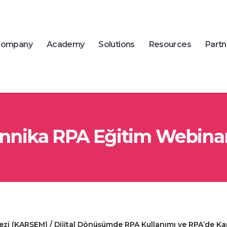
ompany
Academy
Solutions
Resources
Partn
nika RPA Eğitim Webinar
ezi (KARSEM) / Dijital Dönüşümde RPA Kullanımı ve RPA’de Ka