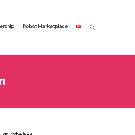
ership
Robot Marketplace
ı
riyer Yolculuğu