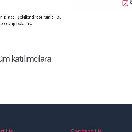
zi nasıl şekillendirebilirsiniz? Bu
kte cevap bulacak.
üm katılımcılara
t Us
Contact Us