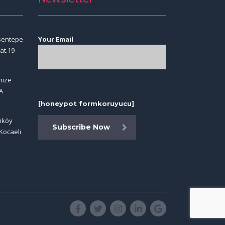
sentepe
Your Email
at.19
nize
A
[honeypot formkoruyucu]
imköy
Subscribe Now
Kocaeli