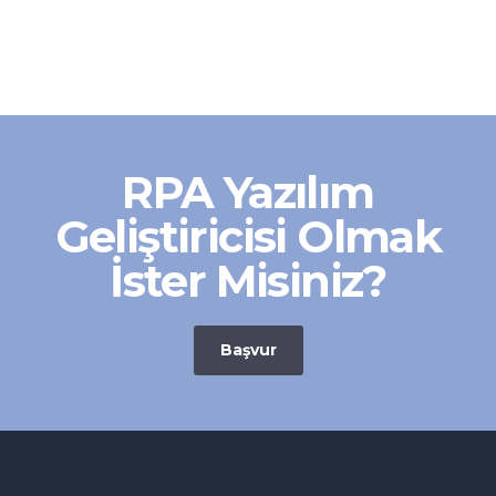
RPA Yazılım
Geliştiricisi Olmak
İster Misiniz?
Başvur