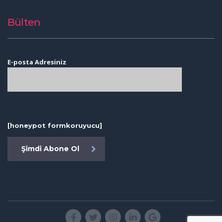
Bülten
E-posta Adresiniz
[honeypot formkoruyucu]
Şimdi Abone Ol