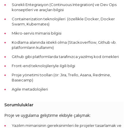
Sürekli Entegrasyon (Continuous Integration) ve Dev Ops
konseptleri ve araçları bilgisi
Containerization teknolojileri (özellikle Docker, Docker
Swarm, Kubernates)
Mikro-servis mimarisi bilgisi
Kodlama alanında istekli olma (Stackoverflow, Github vb.
platformların kullanımı)
Github gibi platformlarda tarafınızca yazılmış kod örnekleri
Front-end teknolojileriyle ilgili bilgi
Proje yönetimi toolları (ör: Jira, Trello, Asana, Redmine,
Basecamp)
Agile metadolojileri
Sorumluluklar
Proje ve uygulama geliştirme ekibiyle çalışmak:
Yazılım mimarisinin gereksinimleri ile projeler tasarlamak ve