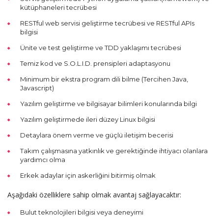
kütüphaneleri tecrübesi
RESTful web servisi geliştirme tecrübesi ve RESTful APIs
bilgisi
Ünite ve test geliştirme ve TDD yaklaşımı tecrübesi
Temiz kod ve S.O.L.I.D. prensipleri adaptasyonu
Minimum bir ekstra program dili bilme (Tercihen Java,
Javascript)
Yazılım geliştirme ve bilgisayar bilimleri konularında bilgi
Yazılım geliştirmede ileri düzey Linux bilgisi
Detaylara önem verme ve güçlü iletişim becerisi
Takım çalışmasına yatkınlık ve gerektiğinde ihtiyacı olanlara
yardımcı olma
Erkek adaylar için askerliğini bitirmiş olmak
Aşağıdaki özelliklere sahip olmak avantaj sağlayacaktır:
Bulut teknolojileri bilgisi veya deneyimi