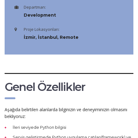
Departman:
Development
Proje Lokasyonları:
İzmir, İstanbul, Remote
Genel Özellikler
Aşağıda belirtilen alanlarda bilginizin ve deneyiminizin olmasını
bekliyoruz:
İleri seviyede Python bilgisi
Servis geliştirmede Python uygulama çatıları(framework) ve