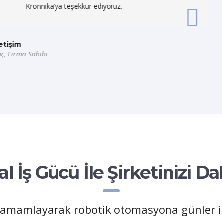
yoruz.
büyük bir profesyonelli
Canlı Otomotiv
Mutlu Peksaygılı, Gen
l İş Gücü İle Şirketinizi Da
 tamamlayarak robotik otomasyona günler iç