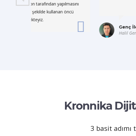
ılmasını
Kronnika’ya teşekkür edi
 öncü
Genç İletişim
Halil Genç, Firma Sahibi
Kronnika Dijita
3 basit adımı