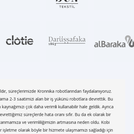
botlarından faydalanıyoruz.
Canlı Otomotiv olarak te
ünü robotlara devrettik. Bu
Çalışanlarımızı yoran sta
anabilir hale geldik. Ayrıca
ararken Kronnika ile tanışt
 sıfır. Bu da ek olarak bir
süreç operasyonları il
tmasına neden oldu. Kobi
süreçlerdeki dikkat eksikl
e ulaşmamızı sağladığı için
çalışanlarımızın iş motivasyo