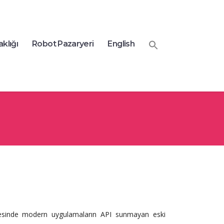
aklığı
Robot Pazaryeri
English
ayesinde modern uygulamaların API sunmayan eski