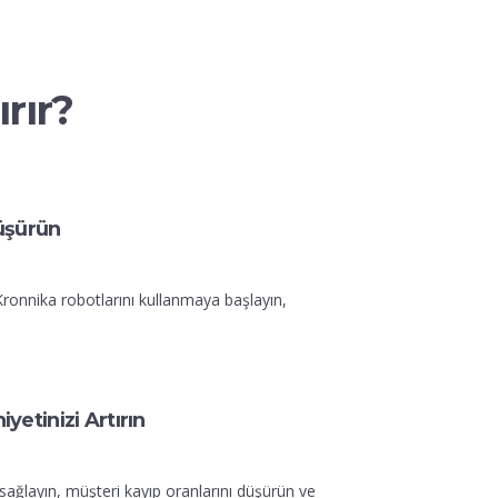
rır?
Düşürün
onnika robotlarını kullanmaya başlayın,
etinizi Artırın
 sağlayın, müşteri kayıp oranlarını düşürün ve