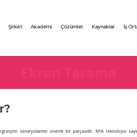
Şirket
Akademi
Çözümler
Kaynaklar
İş Ort
Ekran Tarama
r?
grasyon senaryolarının önemli bir parçasıdır. RPA teknolojisi s