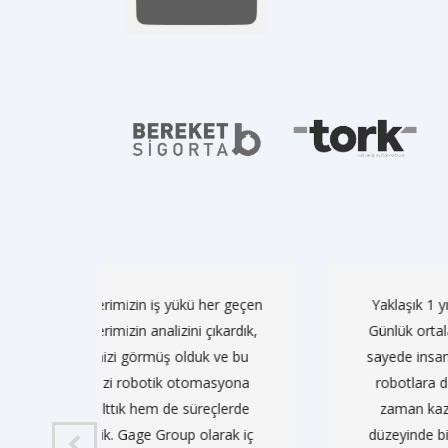
her geçen
Yaklaşık 1 yıldır, süreçlerimizde Kronnika ro
ıkardık,
Günlük ortalama 2-3 saatimizi alan bir iş yük
k ve bu
sayede insan kaynağımızı çok daha verimli kull
masyona
robotlara devrettiğimiz süreçlerde hata oranı
eçlerde
zaman kazanmamıza ve verimliliğimizin ar
arak iç
düzeyinde bir işletme olarak böyle bir hizmet