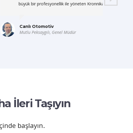
k ile yöneten Kronnika ekibine minnettarız.
bi
İş
el Müdür
Gök
ha İleri Taşıyın
inde başlayın.